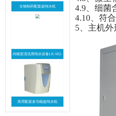
4.9、细菌含量
生物制药配套超纯水机
4.10、符
查看详情
5、主机外
内镜室清洗用纯水设备LK-S02-
查看详情
120N
医用配套多功能超纯水机
查看详情