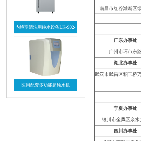
南昌市红谷滩新区
内镜室清洗用纯水设备LK-S02-
查看详情
120N
广东办事处
广州市环市东
湖北办事处
武汉市武昌区积玉桥
医用配套多功能超纯水机
查看详情
宁夏办事处
银川市金凤区亲水
四川办事处