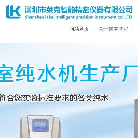
网站首页
关于莱克智能