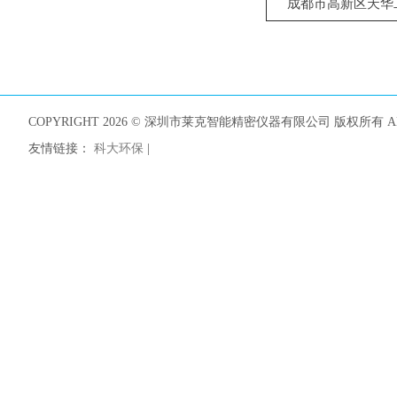
成都市高新区天华
COPYRIGHT 2026 © 深圳市莱克智能精密仪器有限公司 版权所有 ALL
友情链接：
科大环保
|