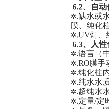
6.2、自
.缺水或水
✲
膜、纯化
.UV灯
✲
6.3、人
.语言（
✲
.RO膜
✲
.纯化柱
✲
.纯水水
✲
.超纯水
✲
.定量/定
✲