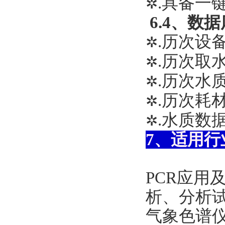
.具备一
✲
6.4、数
.历次设
✲
.历次取
✲
.历次水
✲
.历次耗
✲
.水质数
✲
7、适用行
PCR应用
析
、分析
气象色谱