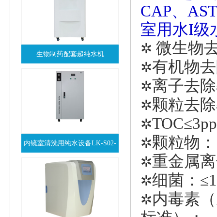
CAP、AS
室用水
I
级
微生物去
✲
生物制药配套超纯水机
有机物去
✲
查看详情
离子去除
✲
颗粒去除
✲
TOC≤3p
✲
颗粒物：（
✲
内镜室清洗用纯水设备LK-S02-
重金属离子
✲
查看详情
120N
细菌：≤1c
✲
内毒素（EU
✲