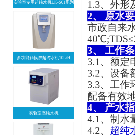
1.3、外形
实验室专用超纯水机LK-S01系列
2、 原水
查看详情
市政自来水，
40℃;TDS≤
3、 工作
多功能触摸屏超纯水机10L/H
3.1、额定
查看详情
3.2、设备
3.3、工
配备有效
4、 产水
实验室高纯水机
4.1、制水
查看详情
4.2、
超纯水