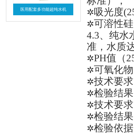
标准）；
吸光度(25
医用配套多功能超纯水机
✲
可溶性硅[以
查看详情
✲
4.3、纯水
准，水质
PH值（25
✲
可氧化物
✲
技术要求：
✲
检验结果：
✲
技术要求：
✲
检验结果：
✲
检验依据
✲