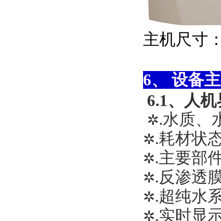
主机尺寸：3
6、 设备
6.1、人
.水质
✲
.耗材状
✲
.主要部
✲
.反渗透
✲
.超纯水
✲
.实时显
✲