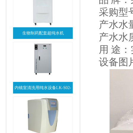
采购型号
产水水量
生物制药配套超纯水机
产水水质：
查看详情
用 途
设备图
内镜室清洗用纯水设备LK-S02-
查看详情
120N