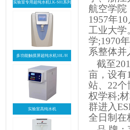
实验室专用超纯水机LK-S01系列
航空学院
查看详情
1957
工业大学
学;19
系整体并
多功能触摸屏超纯水机10L/H
截至20
查看详情
亩，设有1
站、22
权学科;
群进入ES
实验室高纯水机
全日制在校
查看详情
品 牌